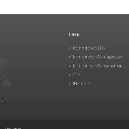
LINK
Kementerian LHK
Kementerian Perdagangan
Kementerian Perindustrian
SILK
INATRADE
rg