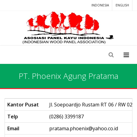
INDONESIA
ENGLISH
PT. Phoenix Agung Pratama
Kantor Pusat
Jl. Soepoardjo Rustam RT 06 / RW 02
Telp
(0286) 3399187
Email
pratama.phoenix@yahoo.co.id