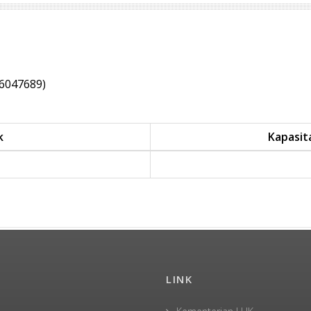
6047689)
k
Kapasit
LINK