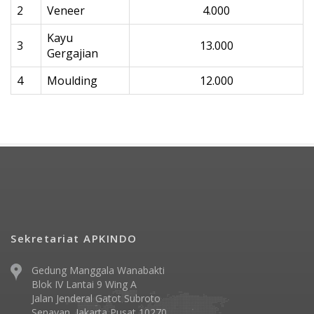
2
Veneer
4.000
Kayu
3
13.000
Gergajian
4
Moulding
12.000
Sekretariat APKINDO
Gedung Manggala Wanabakti
Blok IV Lantai 9 Wing A
Jalan Jenderal Gatot Subroto
Senayan, Jakarta Pusat 10270