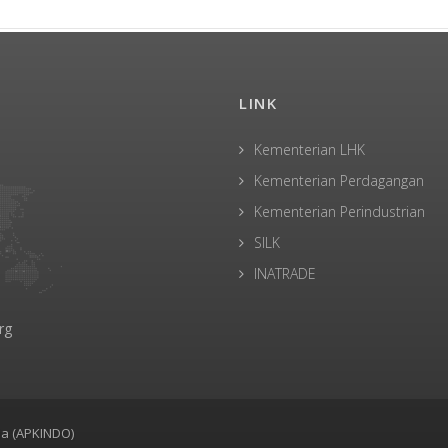
LINK
Kementerian LHK
Kementerian Perdagangan
Kementerian Perindustrian
SILK
INATRADE
rg
ia (APKINDO)